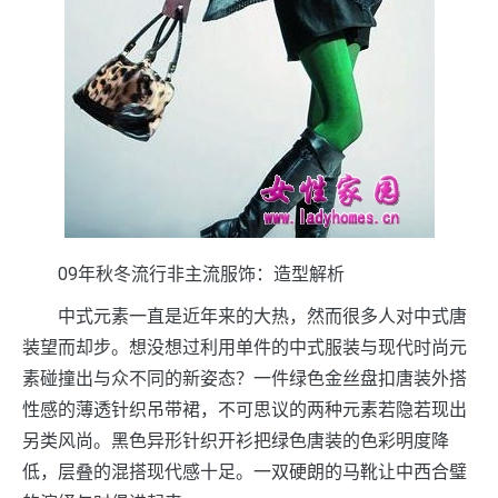
09年秋冬流行非主流服饰：造型解析
中式元素一直是近年来的大热，然而很多人对中式唐
装望而却步。想没想过利用单件的中式服装与现代时尚元
素碰撞出与众不同的新姿态？一件绿色金丝盘扣唐装外搭
性感的薄透针织吊带裙，不可思议的两种元素若隐若现出
另类风尚。黑色异形针织开衫把绿色唐装的色彩明度降
低，层叠的混搭现代感十足。一双硬朗的马靴让中西合璧