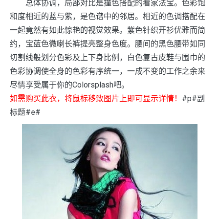
总体协调，局部对比是撞色搭配的看家法宝。色彩饱
和度相近的蓝与紫，是色谱中的邻居。相近的色调搭配在
一起竟然有如此惊艳的视觉效果。紫色针织开衫优雅而简
约，宝蓝色微喇长裤提亮整身色度。腰间的黑色腰带如同
切割线般划分色彩及上下身比例，白色复古皮鞋与围巾的
色彩协调使全身的色彩有序统一，一成不变的工作之余来
尽情享受属于你的Colorsplash吧。
如需购买此衣，将鼠标移致图片上即可显示详情！
#p#副
标题#e#