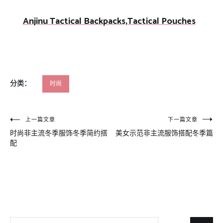
Anjinu Tactical Backpacks,Tactical Pouches
分类：
时尚
文
上一篇文章
下一篇文章
时尚非主流冬季服饰冬季简约搭
美女示范非主流服饰搭配冬季篇
章
配
导
航