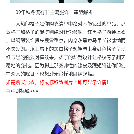
09年秋冬流行非主流服饰：造型解析
大热的格子是你购衣清单中绝对不能错过的单品，那
么格子加格子的混搭则绝对让你够味，红黑格子西装上衣
加以绸缎装饰提亮视觉重点，内穿灰黑色马甲长衫慵懒而
不失硬朗。承上启下的黑白格子短裙与上身红色格子呈现
红与黑的强烈对撞效果，裙子的斜裁设计让格纹有了翻天
覆地的变化。因为脚上那双帅性的漆皮及踝短靴让你即使
在众人的瞩目下也想肆无忌惮地翩翩起舞。
如需购买此衣，将鼠标移致图片上即可显示详情！
#p#副标题#e#