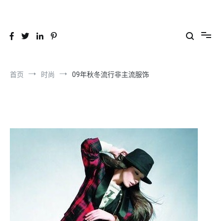
跳
到
26YC
-Air to Air Heat Exchangers & Waste Heat Recovery Solutions
内
容
首页
时尚
09年秋冬流行非主流服饰