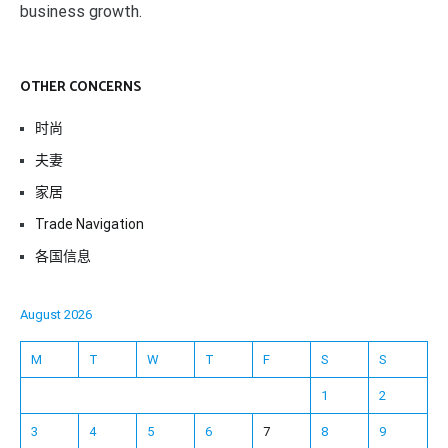
business growth.
OTHER CONCERNS
时尚
夫妻
家居
Trade Navigation
各国信息
August 2026
M
T
W
T
F
S
S
1
2
3
4
5
6
7
8
9