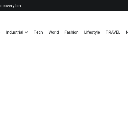
recovery bin
26YC
-Air to Air Heat Exchangers & Wast
e
Industrial
Tech
World
Fashion
Lifestyle
TRAVEL
N