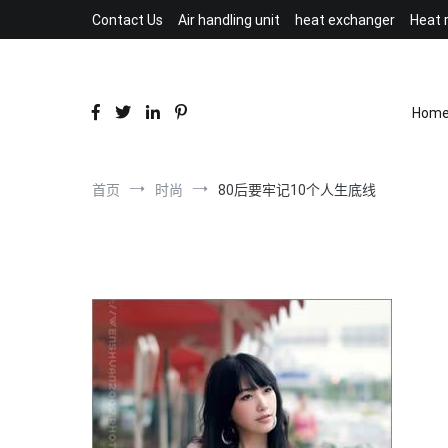
跳
Contact Us
Air handling unit
heat exchanger
Heat 
到
内
容
Hom
首页
时尚
80后要牢记10个人生底线