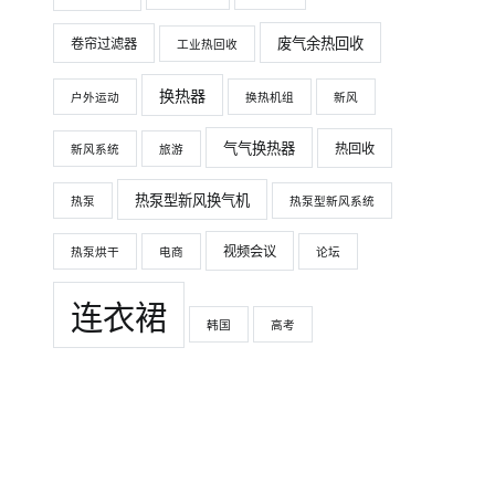
废气余热回收
卷帘过滤器
工业热回收
换热器
户外运动
换热机组
新风
气气换热器
热回收
新风系统
旅游
热泵型新风换气机
热泵
热泵型新风系统
视频会议
热泵烘干
电商
论坛
连衣裙
韩国
高考