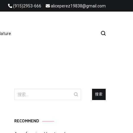
(915)2953-666
aliceperez19838@gmail.com
e Heat Recovery Solutions
ature
搜
索：
RECOMMEND