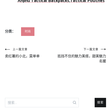
Anjinu Tactical Backpacks,Tactical Pouches
分类：
时尚
文
上一篇文章
下一篇文章
卖红薯的小北，莫单单
抵挡不住的魅力美搭，甜美魅力
章
名媛
导
航
搜
索：