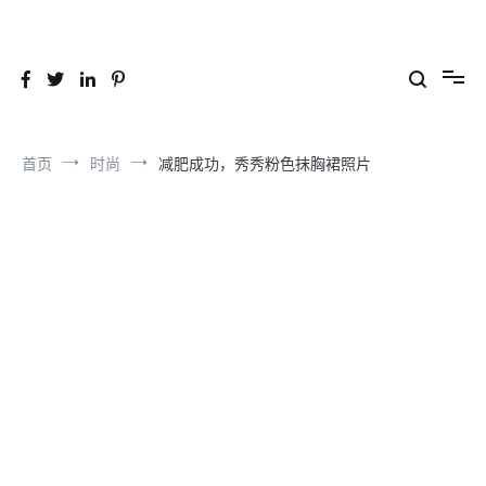
跳
到
26YC
-Air to Air Heat Exchangers & Waste Heat Recovery Solutions
内
容
首页
时尚
减肥成功，秀秀粉色抹胸裙照片