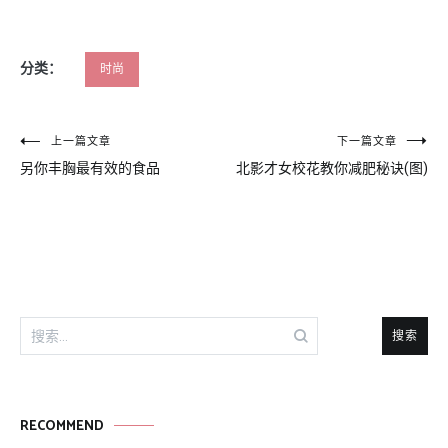
分类：
时尚
文
上一篇文章
下一篇文章
另你丰胸最有效的食品
北影才女校花教你减肥秘诀(图)
章
导
航
搜
索：
RECOMMEND