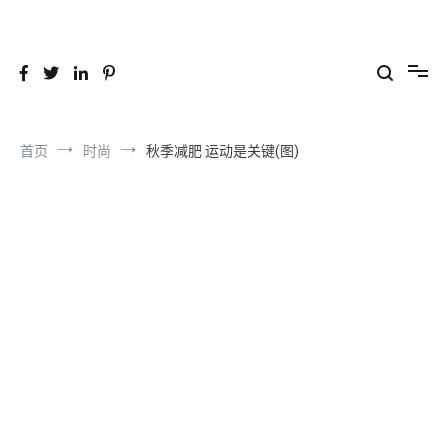
跳
到
26YC
-Air to Air Heat Exchangers & Waste Heat Recovery Solutions
内
容
首页
时尚
秋季减肥 运动是关键(图)