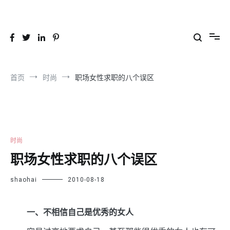
跳
到
26YC
-Air to Air Heat Exchangers & Waste Heat Recovery Solutions
内
容
首页
时尚
职场女性求职的八个误区
时尚
职场女性求职的八个误区
shaohai
2010-08-18
一、不相信自己是优秀的女人