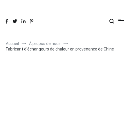
Aller
au
26 ans
-Échangeurs de chaleur air-air et solutions de récupération de
contenu
chaleur perdue
Accueil
À propos de nous
Fabricant d'échangeurs de chaleur en provenance de Chine